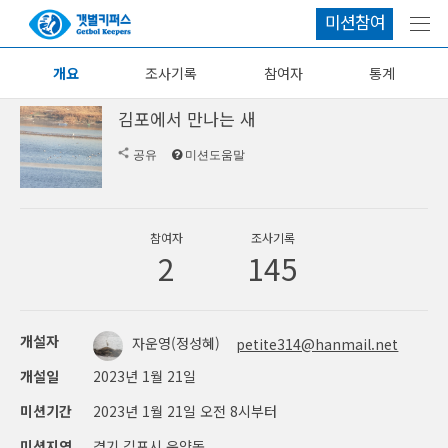
미션참여
메뉴
개요
조사기록
참여자
통계
김포에서 만나는 새
공유
미션도움말
참여자
조사기록
2
145
개설자
자운영(정성혜)
petite314@hanmail.net
개설일
2023년 1월 21일
미션기간
2023년 1월 21일 오전 8시부터
미션지역
경기 김포시 운양동