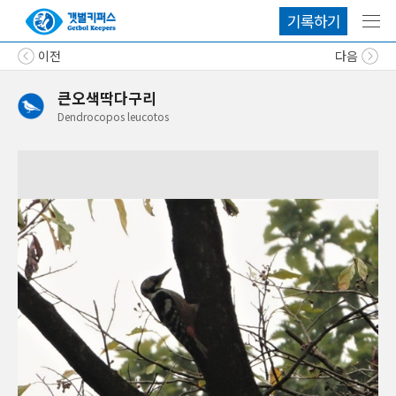
기록하기
메뉴
이전
다음
큰오색딱다구리
Dendrocopos
leucotos