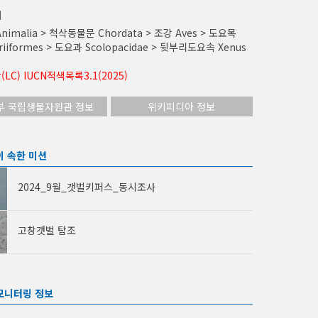
계
nimalia > 척삭동물문 Chordata > 조강 Aves > 도요목
riiformes > 도요과 Scolopacidae > 뒷부리도요속 Xenus
LC) IUCN적색목록3.1(2025)
부 국립생물자원관 정보
위키피디아 정보
이 속한 미션
2024_9월_갯벌키퍼스_동시조사
고창갯벌 탐조
모니터링 정보