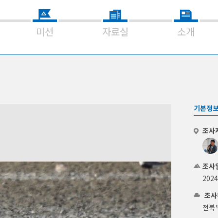
미션
자료실
소개
기본정
조사
조사
202
조사
전북