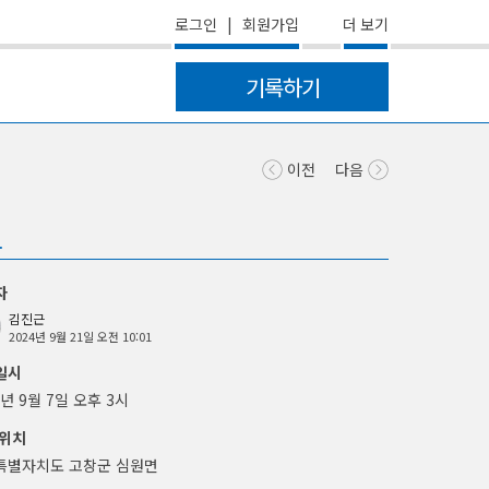
더 보기
로그인
|
회원가입
기록하기
이전
다음
보
자
김진근
2024년 9월 21일 오전 10:01
일시
4년 9월 7일 오후 3시
위치
특별자치도 고창군 심원면