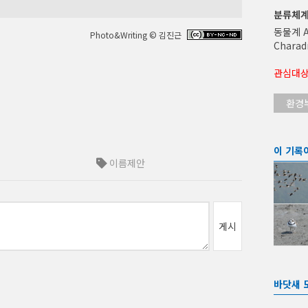
분류체
동물계 A
Photo&Writing © 김진근
Charad
관심대상(
환경
이 기록
이름제안
게시
바닷새 