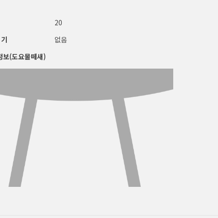
20
적기
없음
정보(도요물떼새)