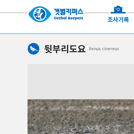
조사기록
뒷부리도요
Xenus
cinereus