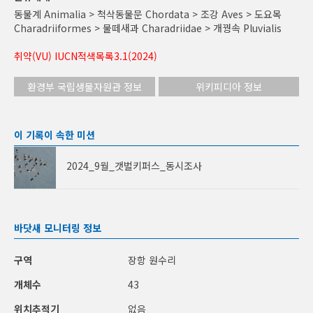
동물계 Animalia > 척삭동물문 Chordata > 조강 Aves > 도요목
Charadriiformes > 물떼새과 Charadriidae > 개꿩속 Pluvialis
취약(VU) IUCN적색목록3.1(2024)
환경부 국립생물자원관 정보
위키피디아 정보
이 기록이 속한 미션
2024_9월_갯벌키퍼스_동시조사
바닷새 모니터링 정보
구역
장항 원수리
개체수
43
위치추적기
없음