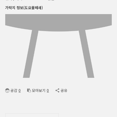
가락지 정보(도요물떼새)
공감
0
모아보기
0
공유