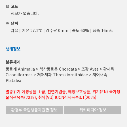
고도
정보가 없습니다.
날씨
맑음 | 기온 27.1℃ | 강수량 0mm | 습도 60% | 풍속 16m/s
생태정보
분류체계
동물계 Animalia > 척삭동물문 Chordata > 조강 Aves > 황새목
Ciconiiformes > 저어새과 Threskiornithidae > 저어새속
Platalea
멸종위기 야생생물 Ⅰ급, 천연기념물, 해양보호생물, 위기(EN) 국가생
물적색목록(2019), 취약(VU) IUCN적색목록3.1(2025)
환경부 국립생물자원관 정보
위키피디아 정보