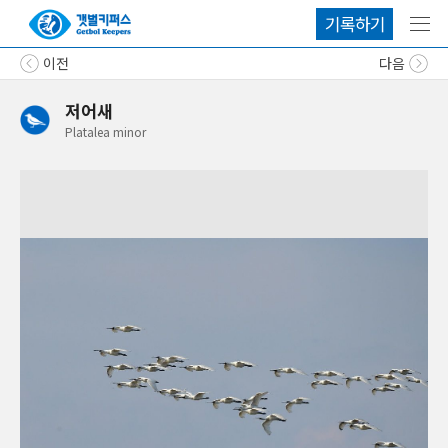
기록하기
메뉴
이전
다음
저어새
Platalea
minor