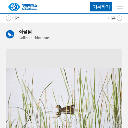
기록하기
메뉴
이전
다음
쇠물닭
Gallinula
chloropus