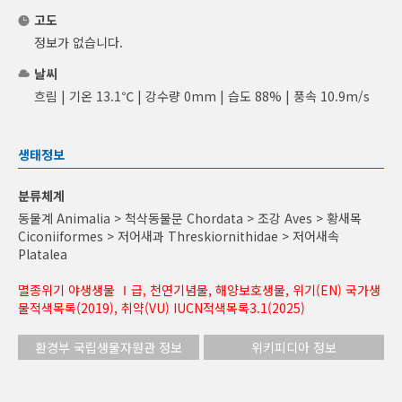
고도
정보가 없습니다.
날씨
흐림 | 기온 13.1℃ | 강수량 0mm | 습도 88% | 풍속 10.9m/s
생태정보
분류체계
동물계 Animalia > 척삭동물문 Chordata > 조강 Aves > 황새목
Ciconiiformes > 저어새과 Threskiornithidae > 저어새속
Platalea
멸종위기 야생생물 Ⅰ급, 천연기념물, 해양보호생물, 위기(EN) 국가생
물적색목록(2019), 취약(VU) IUCN적색목록3.1(2025)
환경부 국립생물자원관 정보
위키피디아 정보