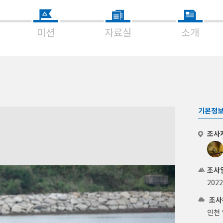
미션
자료실
소개
기본정
조사
조사
202
조사
인천