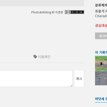
분류체
동물계 A
Photo&Writing © 이연경
Charad
관심대상(
환경
이 기록
이름제안
게시
바닷새 