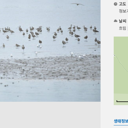
고도
정보
날씨
흐림 
생태정