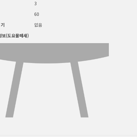
3
60
적기
없음
정보(도요물떼새)