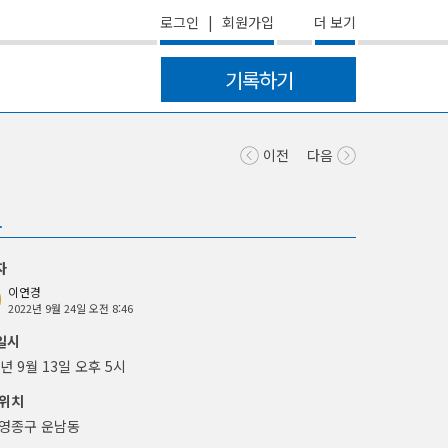
더 보기
로그인
|
회원가입
기록하기
이전
다음
보
자
이연경
2022년 9월 24일 오전 8:46
일시
2년 9월 13일 오후 5시
위치
 영종구 운남동