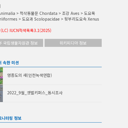
계
nimalia > 척삭동물문 Chordata > 조강 Aves > 도요목
riiformes > 도요과 Scolopacidae > 뒷부리도요속 Xenus
LC) IUCN적색목록3.1(2025)
부 국립생물자원관 정보
위키피디아 정보
이 속한 미션
영종도의 새(인천녹색연합)
2022_9월_갯벌키퍼스_동시조사
모니터링 정보