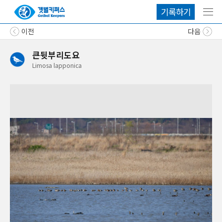
기록하기
메뉴
이전
다음
큰뒷부리도요
Limosa
lapponica