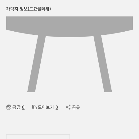
가락지 정보(도요물떼새)
공감
0
모아보기
0
공유