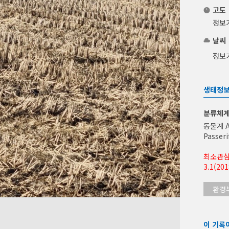
고도
정보
날씨
정보
생태정
분류체
동물계 A
Passer
최소관심(
3.1(201
환경
이 기록