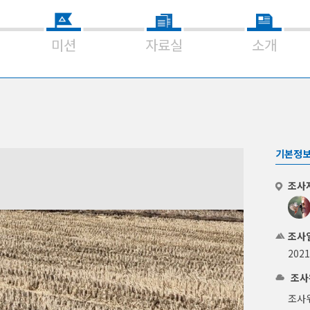
미션
자료실
소개
기본정
조사
조사
202
조사
조사