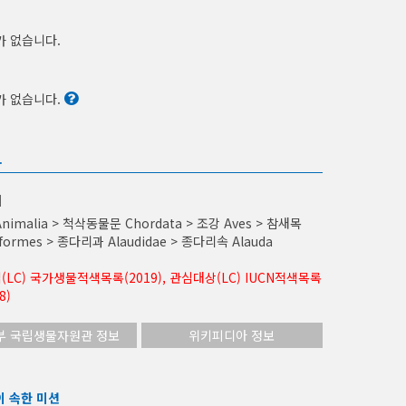
가 없습니다.
가 없습니다.
보
계
nimalia > 척삭동물문 Chordata > 조강 Aves > 참새목
iformes > 종다리과 Alaudidae > 종다리속 Alauda
LC) 국가생물적색목록(2019), 관심대상(LC) IUCN적색목록
8)
부 국립생물자원관 정보
위키피디아 정보
이 속한 미션