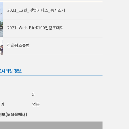
2021_12월_갯벌키퍼스_동시조사
2021' With Bird:100일탐조대회
강화탐조클럽
모니터링 정보
5
적기
없음
정보(도요물떼새)